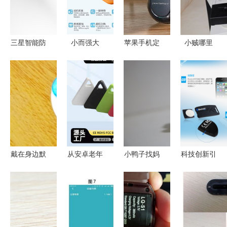
三星智能防
小而强大
苹果手机定
小贼哪里
丢器归来
Nut第二代
位功能与智
跑！蓝牙智
Galaxy
智能迷你防
能防丢器的
能防丢器与
SmartTag
丢器，生活
结合应用
平板开箱大
3 或携 S26
无忧的选择
公开 颜值
FE 同台亮
与实力兼备
相
的安防神器
戴在身边默
从安卓老年
小鸭子找妈
科技创新引
默守护的爱
机到智能防
妈--小觅智
领生活 深
果兔儿童智
丢器 科技
能防丢器体
圳市众人电
能防丢徽章
如何守护老
验
子技术的智
让安全触手
人的世界
能产品矩阵