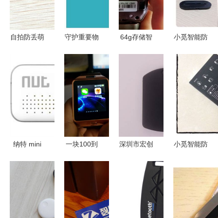
可及
自拍防丢萌
守护重要物
64g存储智
小觅智能防
萌哒
品，蓝牙智
能手表一块
丢器评测
CoolGamer
能防丢器全
支持拍照微
其貌不扬却
手机防丢器
面解析
信 qq 防丢
是你的贴身
开箱体验与
器 电话 蓝
好帮手
智能外设妙
牙 计步器
用
录音
powered
纳特 mini
一块100到
深圳市宏创
小觅智能防
discuz
蓝牙防丢贴
付的智能手
兴电子科技
丢器评测
片贝壳白现
表 多功能
专注智能防
其貌不扬却
价与电商最
防丢神器，
丢器，守护
是你的贴身
低报价分析
真香还是智
您的每件宝
好帮手
商税？
物