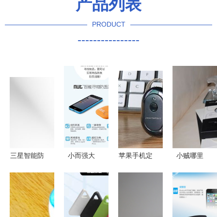
产品列表
PRODUCT
----------------
三星智能防
小而强大
苹果手机定
小贼哪里
丢器归来
Nut第二代
位功能与智
跑！蓝牙智
Galaxy
智能迷你防
能防丢器的
能防丢器与
SmartTag
丢器，生活
结合应用
平板开箱大
3 或携 S26
无忧的选择
公开 颜值