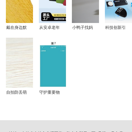
FE 同台亮
与实力兼备
相
的安防神器
戴在身边默
从安卓老年
小鸭子找妈
科技创新引
默守护的爱
机到智能防
妈--小觅智
领生活 深
果兔儿童智
丢器 科技
能防丢器体
圳市众人电
能防丢徽章
如何守护老
验
子技术的智
让安全触手
人的世界
能产品矩阵
可及
自拍防丢萌
守护重要物
萌哒
品，蓝牙智
CoolGamer
能防丢器全
手机防丢器
面解析
开箱体验与